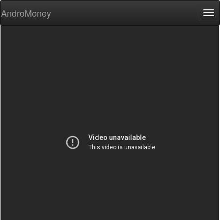
AndroMoney
Tog
nav