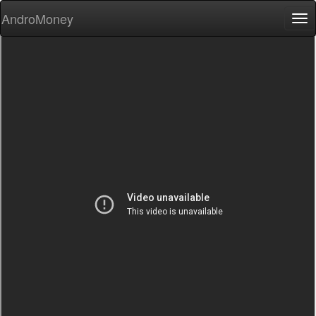
AndroMoney
Tog
nav