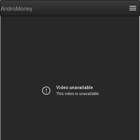
AndroMoney
Tog
nav