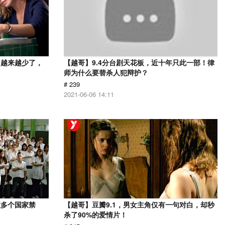
，越来越少了，
【越哥】9.4分台剧天花板，近十年只此一部！律
师为什么要替杀人犯辩护？
# 239
2021-06-06 14:11
被多个国家禁
【越哥】豆瓣9.1，男女主角仅有一句对白，却秒
杀了90%的爱情片！