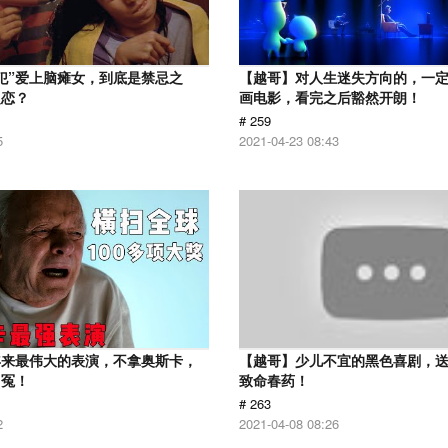
犯”爱上脑瘫女，到底是禁忌之
【越哥】对人生迷失方向的，一
之恋？
画电影，看完之后豁然开朗！
# 259
5
2021-04-23 08:43
年来最伟大的表演，不拿奥斯卡，
【越哥】少儿不宜的黑色喜剧，
叫冤！
致命春药！
# 263
2
2021-04-08 08:26