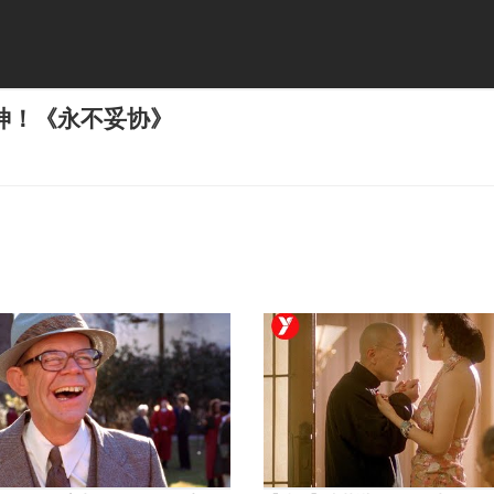
神！《永不妥协》