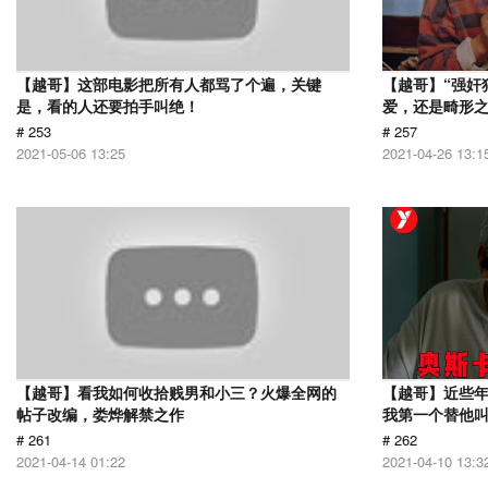
【越哥】这部电影把所有人都骂了个遍，关键
【越哥】“强奸
是，看的人还要拍手叫绝！
爱，还是畸形
# 253
# 257
2021-05-06 13:25
2021-04-26 13:1
【越哥】看我如何收拾贱男和小三？火爆全网的
【越哥】近些
帖子改编，娄烨解禁之作
我第一个替他
# 261
# 262
2021-04-14 01:22
2021-04-10 13:3