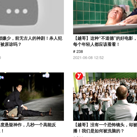
分都嫌少，前无古人的神剧！杀人犯
【越哥】这种“不道德”的好电影
该被原谅吗？
每个年轻人都应该看看！
# 238
0
2021-06-08 12:52
年度悬疑神作，几秒一个高能反
【越哥】没有一个恐怖镜头，却
尾！
播！我们是如何被洗脑的？