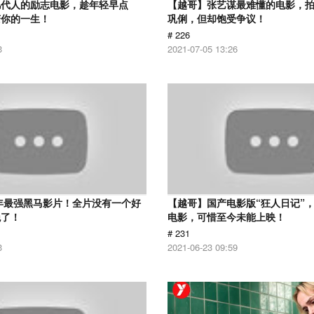
几代人的励志电影，趁年轻早点
【越哥】张艺谋最难懂的电影，
变你的一生！
巩俐，但却饱受争议！
# 226
3
2021-07-05 13:26
6年最强黑马影片！全片没有一个好
【越哥】国产电影版“狂人日记”
绝了！
电影，可惜至今未能上映！
# 231
3
2021-06-23 09:59