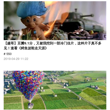
【越哥】豆瓣9.1分，又被我挖到一部冷门佳片，这种片子真不多
见！速看《鳄鱼波鞋走天涯》
# 550
2019-04-29 11:22