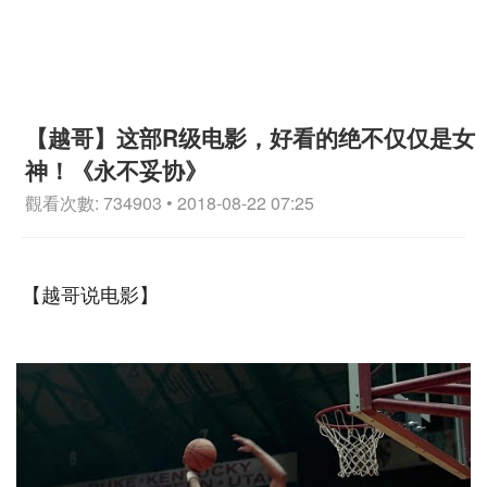
【越哥】这部R级电影，好看的绝不仅仅是女
神！《永不妥协》
觀看次數: 734903 • 2018-08-22 07:25
【越哥说电影】