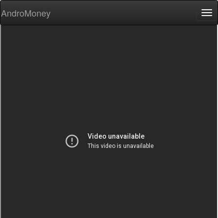
AndroMoney
Tog
nav