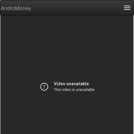
AndroMoney
Tog
nav