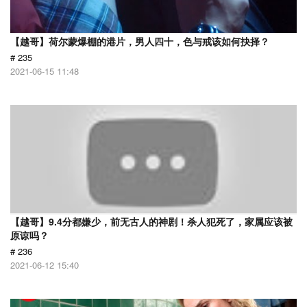
【越哥】荷尔蒙爆棚的港片，男人四十，色与戒该如何抉择？
# 235
2021-06-15 11:48
【越哥】9.4分都嫌少，前无古人的神剧！杀人犯死了，家属应该被
原谅吗？
# 236
2021-06-12 15:40