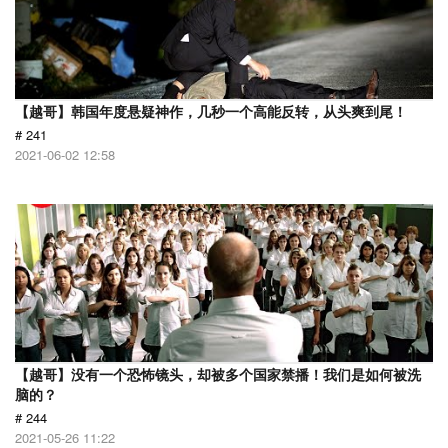
【越哥】韩国年度悬疑神作，几秒一个高能反转，从头爽到尾！
# 241
2021-06-02 12:58
【越哥】没有一个恐怖镜头，却被多个国家禁播！我们是如何被洗
脑的？
# 244
2021-05-26 11:22