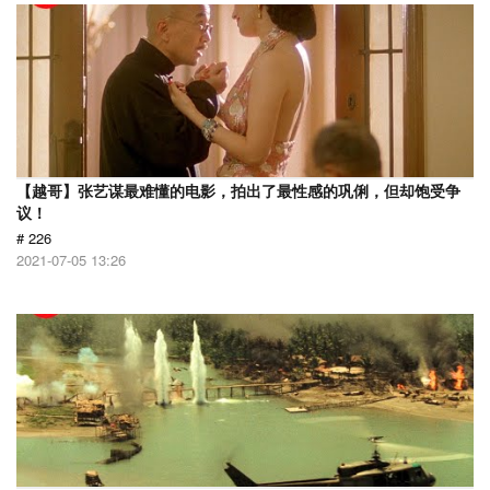
【越哥】张艺谋最难懂的电影，拍出了最性感的巩俐，但却饱受争
议！
# 226
2021-07-05 13:26