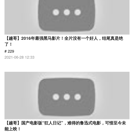
【越哥】2016年最强黑马影片！全片没有一个好人，结尾真是绝
了！
# 229
2021-06-28 12:33
【越哥】国产电影版“狂人日记”，难得的鲁迅式电影，可惜至今未
能上映！