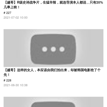
【越哥】R级史诗战争片，生猛辛辣，就连导演本人都说，只有20%
几率上映！
# 227
2021-07-02 10:00
【越哥】这样的女人，本应该由我们拍出来，却被韩国电影抢了个
先！
# 228
2021-06-30 10:38