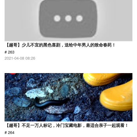
【越哥】少儿不宜的黑色喜剧，送给中年男人的致命春药！
# 263
2021-04-08 08:26
【越哥】不足一万人标记，冷门宝藏电影，最适合亲子一起观看！
# 264