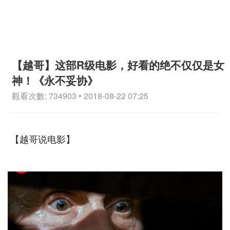
【越哥】这部R级电影，好看的绝不仅仅是女
神！《永不妥协》
觀看次數: 734903 • 2018-08-22 07:25
【越哥说电影】