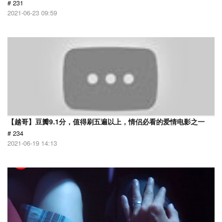
# 231
2021-06-23 09:59
【越哥】豆瓣9.1分，值得刷五遍以上，情侣必看的爱情电影之一
# 234
2021-06-19 14:13