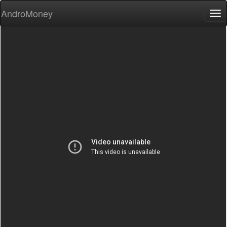
AndroMoney
Tog
nav