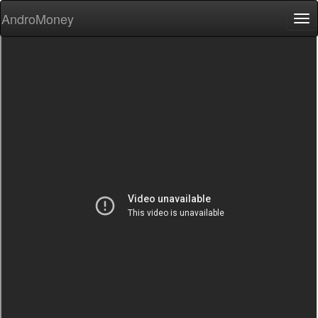
AndroMoney
Tog
nav