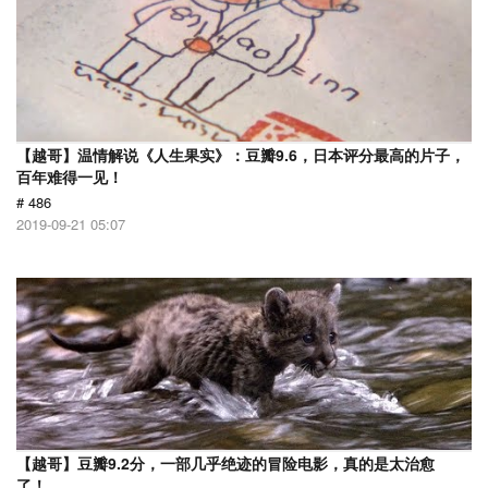
【越哥】温情解说《人生果实》：豆瓣9.6，日本评分最高的片子，
百年难得一见！
# 486
2019-09-21 05:07
【越哥】豆瓣9.2分，一部几乎绝迹的冒险电影，真的是太治愈
了！