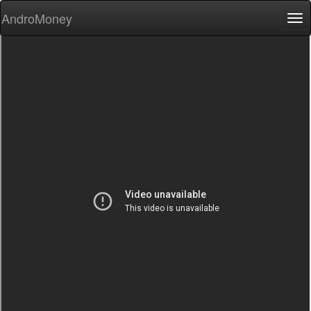
AndroMoney
Tog
nav