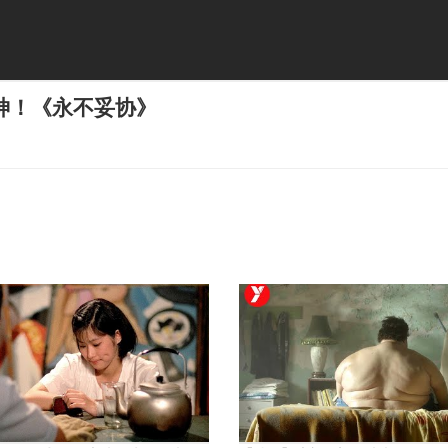
神！《永不妥协》