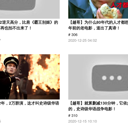
.2逆天高分，比肩《霸王别姬》的
【越哥】为什么80年代的人才都想
们再也拍不出来了！
年前的老电影，道出了真谛！
# 306
7
2020-12-25 04:02
2年，2万群演，这才叫史诗级华语
【越哥】就算删减130分钟，它
的，史诗级华语战争电影！
# 310
5
2020-12-15 10:10