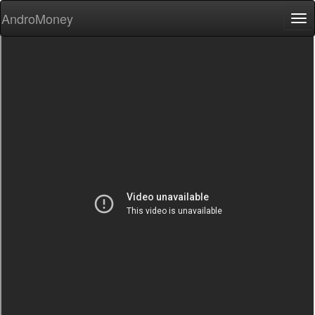
AndroMoney
Tog
nav