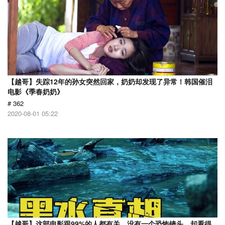
【越哥】失踪12年的孙女突然回家，奶奶却发现了异常！韩国催泪
电影《季春奶奶》
# 362
2020-08-01 05:22
【越哥】这部电影跟99%的人都有关，没有一个恐怖镜头，却看得