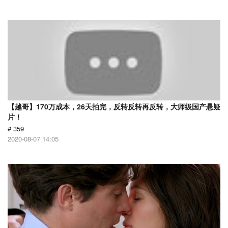
【越哥】170万成本，26天拍完，反转反转再反转，大师级国产悬疑
片！
# 359
2020-08-07 14:05