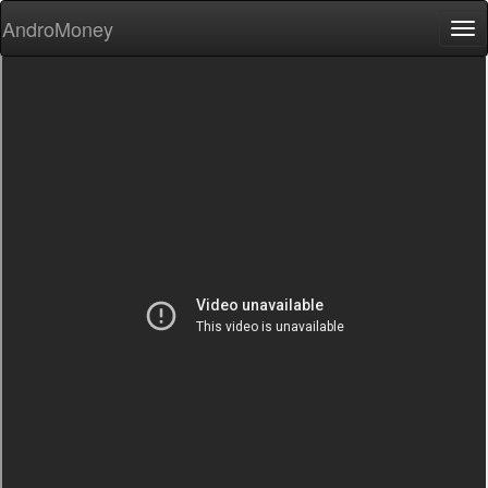
AndroMoney
Tog
nav