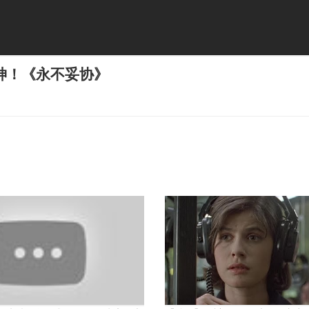
神！《永不妥协》