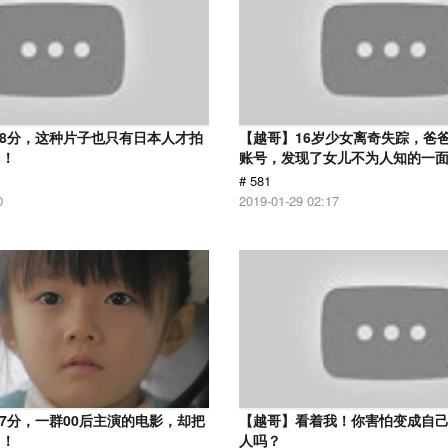
.8分，这种片子也只有日本人才拍
【越哥】16岁少女离奇失踪，爸
了！
账号，发现了女儿不为人知的一
# 581
0
2019-01-29 02:17
.7分，一群00后主演的电影，却把
【越哥】看着我！你害怕变成自
了！
人吗？