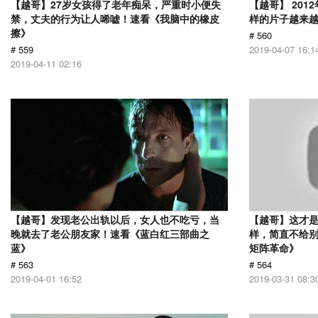
【越哥】27岁女孩得了老年痴呆，严重时小便失
【越哥】 20
禁，丈夫的行为让人唏嘘！速看《我脑中的橡皮
样的片子越来
擦》
# 560
# 559
2019-04-07 16:1
2019-04-11 02:16
【越哥】发现老公出轨以后，女人也不吃亏，当
【越哥】这才是
晚就去了老公朋友家！速看《蓝白红三部曲之
样，简直不给别
蓝》
矩阵革命》
# 563
# 564
2019-04-01 16:52
2019-03-31 08:3