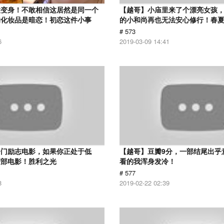
大变身！不敢相信这居然是同一个
【越哥】小庙里来了个漂亮女孩
的化妆品是暗恋！初恋这件小事
的小和尚再也无法安心修行！春
# 573
6
2019-03-09 14:41
冷门励志电影，如果你正处于低
【越哥】豆瓣9分，一部结尾出乎
这部电影！胜利之光
看的我浑身发冷！
# 577
8
2019-02-22 02:39