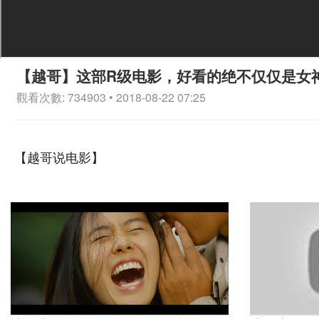
【越哥】这部R级电影，好看的绝不仅仅是女
觀看次數: 734903 • 2018-08-22 07:25
【越哥说电影】