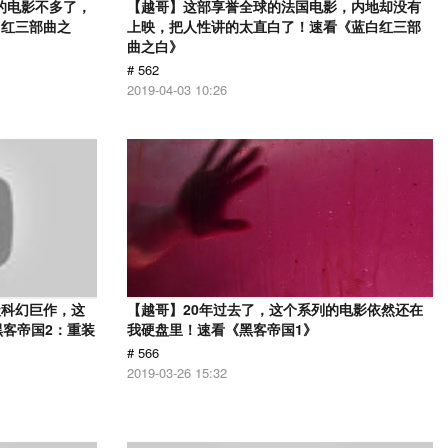
的电影不多了，
【越哥】这部享誉全球的法国电影，内地却没有
白红三部曲之
上映，把人性讲的太直白了！速看《蓝白红三部
曲之白》
# 562
2019-04-03 10:26
级科幻巨作，这
【越哥】20年过去了，这个系列的电影依然还在
黑客帝国2：重装
我硬盘里！速看《黑客帝国1》
# 566
2019-03-26 15:32