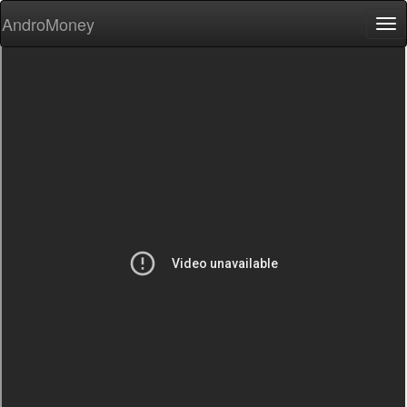
AndroMoney
Tog
nav