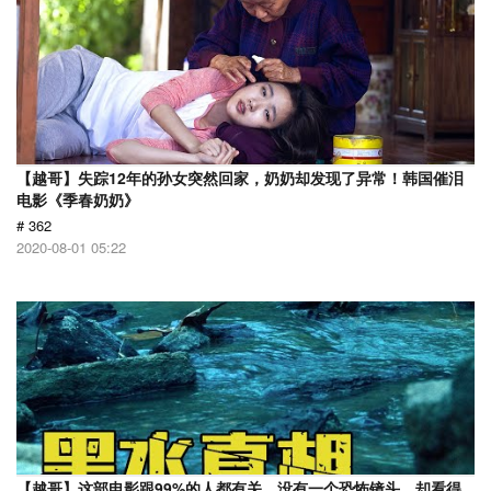
【越哥】失踪12年的孙女突然回家，奶奶却发现了异常！韩国催泪
电影《季春奶奶》
# 362
2020-08-01 05:22
【越哥】这部电影跟99%的人都有关，没有一个恐怖镜头，却看得