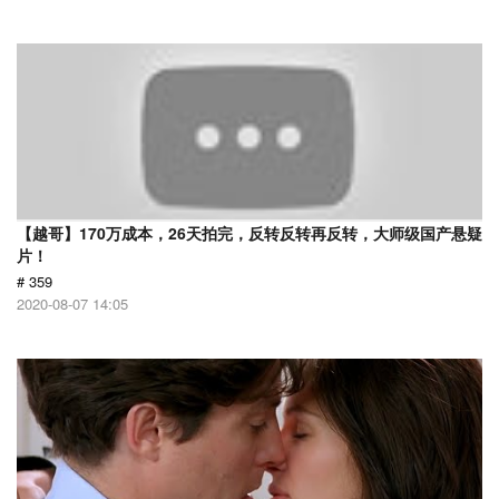
【越哥】170万成本，26天拍完，反转反转再反转，大师级国产悬疑
片！
# 359
2020-08-07 14:05