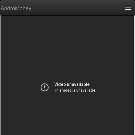
AndroMoney
Tog
nav