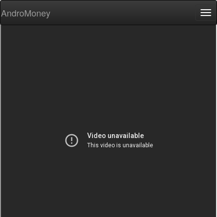
AndroMoney
Tog
nav