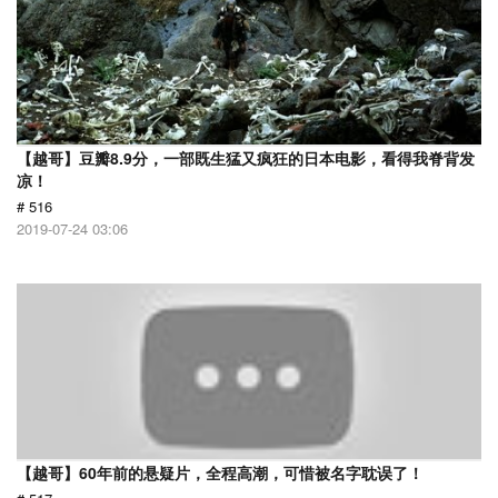
【越哥】豆瓣8.9分，一部既生猛又疯狂的日本电影，看得我脊背发
凉！
# 516
2019-07-24 03:06
【越哥】60年前的悬疑片，全程高潮，可惜被名字耽误了！