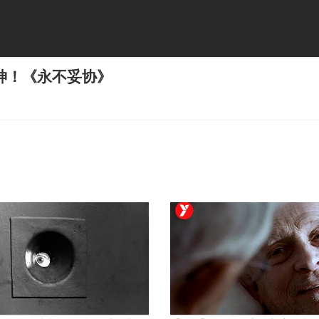
神！《永不妥协》