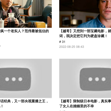
逼疯一个老实人？范伟最被低估的
【越哥】又挖到一部宝藏电影，
词，我决定把它列为硬盘珍藏！
# 31
7
2022-08-25 08:43
神话经典，又一部央视重播之王，
【越哥】限制级日本电影，真实
忆！
了女人在婚姻里的不幸