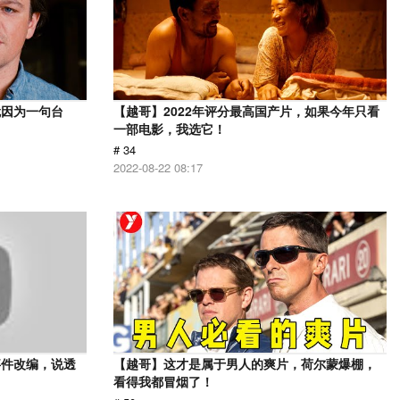
就因为一句台
【越哥】2022年评分最高国产片，如果今年只看
一部电影，我选它！
# 34
2022-08-22 08:17
事件改编，说透
【越哥】这才是属于男人的爽片，荷尔蒙爆棚，
看得我都冒烟了！