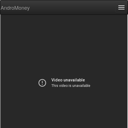
AndroMoney
Tog
nav