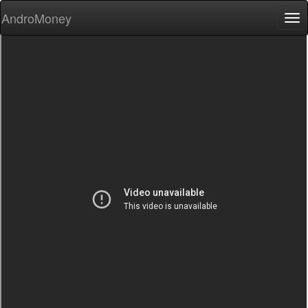
AndroMoney
Tog
nav