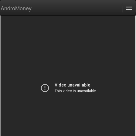
AndroMoney
Tog
nav