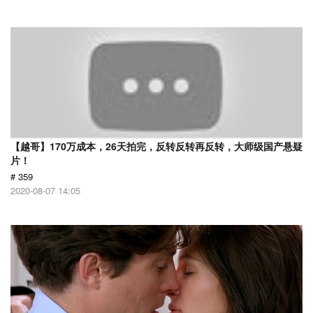
【越哥】170万成本，26天拍完，反转反转再反转，大师级国产悬疑
片！
# 359
2020-08-07 14:05