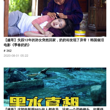
【越哥】失踪12年的孙女突然回家，奶奶却发现了异常！韩国催泪
电影《季春奶奶》
# 362
2020-08-01 05:22
【越哥】这部电影跟99%的人都有关，没有一个恐怖镜头，却看得