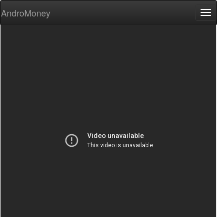
AndroMoney
Tog
nav