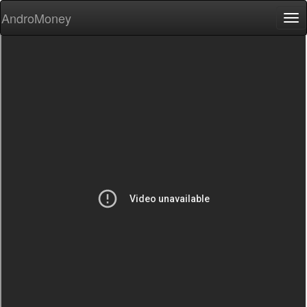
AndroMoney
Tog
nav