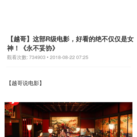
【越哥】这部R级电影，好看的绝不仅仅是女
神！《永不妥协》
觀看次數: 734903 • 2018-08-22 07:25
【越哥说电影】