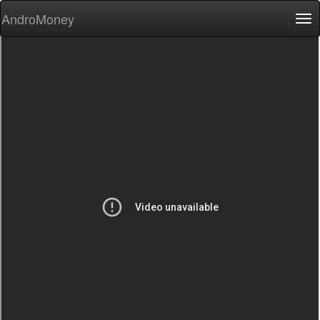
AndroMoney
Tog
nav