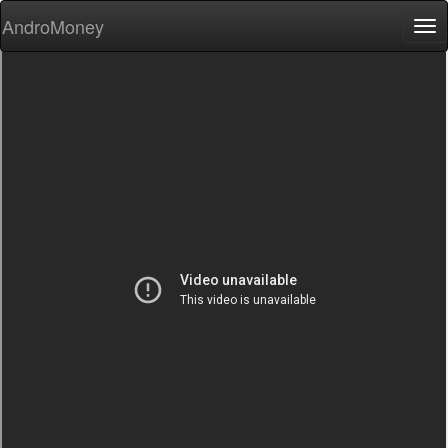
AndroMoney
Tog
nav