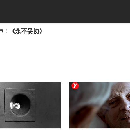
神！《永不妥协》