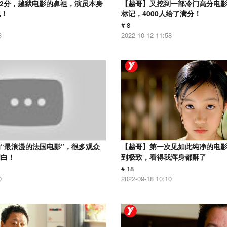
.2分，越狱电影的鼻祖，演员本身
【越哥】又挖到一部冷门高分电影，
犯！
标记，4000人给了满分！
# 8
3
2022-10-12 11:58
“最浪漫的法国电影”，很多观众
【越哥】第一次见如此纯净的电
明白！
到极致，看得我浑身都酥了
# 18
0
2022-09-18 10:10