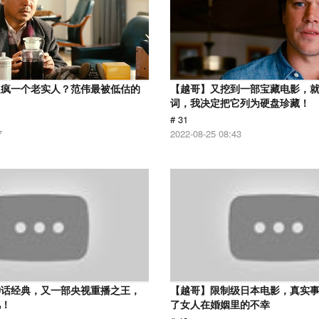
逼疯一个老实人？范伟最被低估的
【越哥】又挖到一部宝藏电影，
词，我决定把它列为硬盘珍藏！
# 31
7
2022-08-25 08:43
神话经典，又一部央视重播之王，
【越哥】限制级日本电影，真实
忆！
了女人在婚姻里的不幸