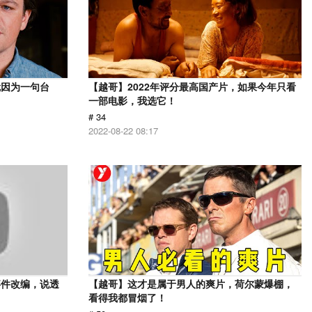
就因为一句台
【越哥】2022年评分最高国产片，如果今年只看
一部电影，我选它！
# 34
2022-08-22 08:17
事件改编，说透
【越哥】这才是属于男人的爽片，荷尔蒙爆棚，
看得我都冒烟了！