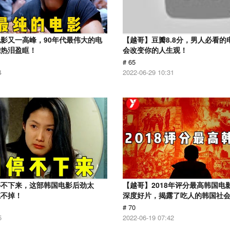
影又一高峰，90年代最伟大的电
【越哥】豆瓣8.8分，男人必看的
我热泪盈眶！
会改变你的人生观！
# 65
4
2022-06-29 10:31
停不下来，这部韩国电影后劲太
【越哥】2018年评分最高韩国电
忘不掉！
深度好片，揭露了吃人的韩国社
# 70
5
2022-06-19 07:42