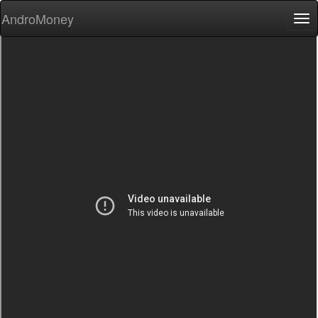
AndroMoney
Tog
nav