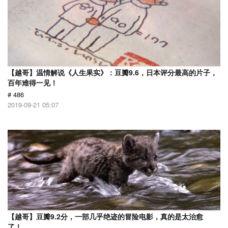
【越哥】温情解说《人生果实》：豆瓣9.6，日本评分最高的片子，
百年难得一见！
# 486
2019-09-21 05:07
【越哥】豆瓣9.2分，一部几乎绝迹的冒险电影，真的是太治愈
了！