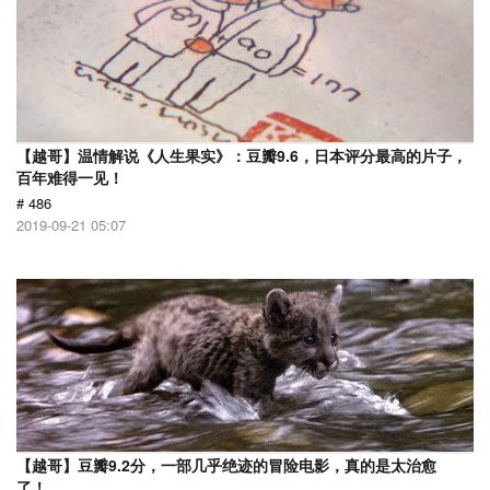
【越哥】温情解说《人生果实》：豆瓣9.6，日本评分最高的片子，
百年难得一见！
# 486
2019-09-21 05:07
【越哥】豆瓣9.2分，一部几乎绝迹的冒险电影，真的是太治愈
了！