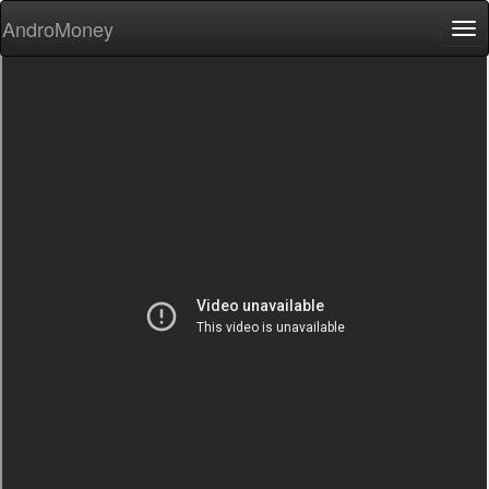
AndroMoney
Tog
nav