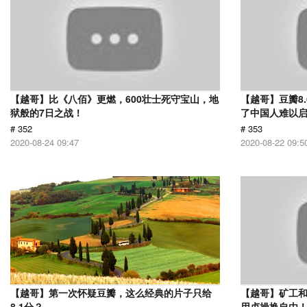
【越哥】比《八佰》更燃，600壮士死守宝山，地
【越哥】豆瓣8
狱般的7日之战！
了中国人难以
# 352
# 353
2020-08-24 09:47
2020-08-22 09:5
【越哥】第一次怀疑豆瓣，这么经典的片子只给
【越哥】矿工
8.1分？
用贞操换自由