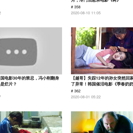
# 358
2
2020-08-10 11:05
国电影30年的禁忌，冯小刚翻身
【越哥】失踪12年的孙女突然回
骂是烂片？
了异常！韩国催泪电影《季春奶
# 362
7
2020-08-01 05:22