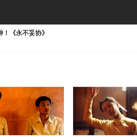
神！《永不妥协》