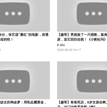
.6分，张艺谋“最红”的电影，讲透
【越哥】男孩捡了一只猎豹，孤
启齿的性！
原，送它回归自然！《小豹杜玛
# 354
0
2020-08-20 04:17
和妓女的淘金梦：用私处藏黄金，
【越哥】爸爸死后，8岁女孩在树
！
月，冷门治愈系电影《树》