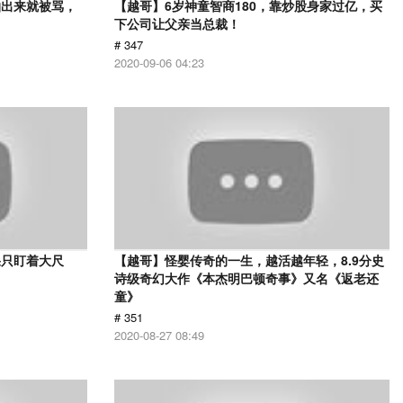
拍出来就被骂，
【越哥】6岁神童智商180，靠炒股身家过亿，买
下公司让父亲当总裁！
# 347
2020-09-06 04:23
果只盯着大尺
【越哥】怪婴传奇的一生，越活越年轻，8.9分史
诗级奇幻大作《本杰明巴顿奇事》又名《返老还
童》
# 351
2020-08-27 08:49