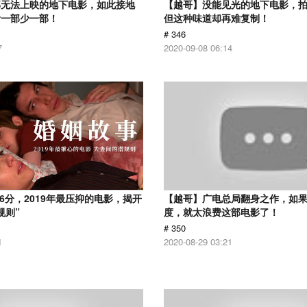
部无法上映的地下电影，如此接地
【越哥】没能见光的地下电影，
看一部少一部！
但这种味道却再难复制！
# 346
7
2020-09-08 06:14
.6分，2019年最压抑的电影，揭开
【越哥】广电总局翻身之作，如
规则”
度，就太浪费这部电影了！
# 350
1
2020-08-29 03:21