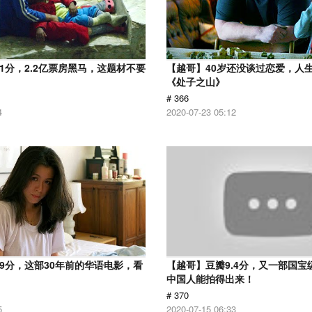
.1分，2.2亿票房黑马，这题材不要
【越哥】40岁还没谈过恋爱，人
《处子之山》
# 366
4
2020-07-23 05:12
.9分，这部30年前的华语电影，看
【越哥】豆瓣9.4分，又一部国宝
中国人能拍得出来！
# 370
5
2020-07-15 06:33