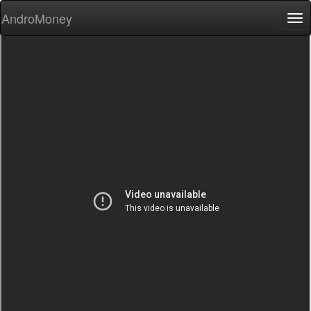
AndroMoney
Tog
nav