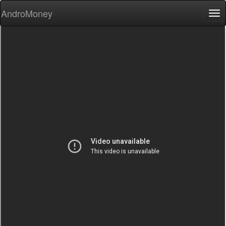
AndroMoney
Tog
nav