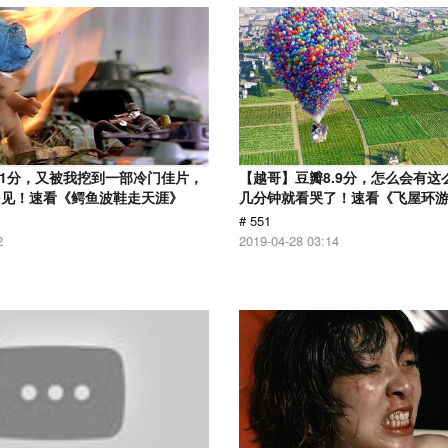
.1分，又被我挖到一部冷门佳片，
【越哥】豆瓣8.9分，怎么会有这
多见！速看《鳄鱼波鞋走天涯》
几分钟就看哭了！速看《飞屋环
# 551
2
2019-04-28 03:14