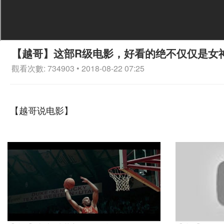
【越哥】这部R级电影，好看的绝不仅仅是女
觀看次數: 734903 • 2018-08-22 07:25
【越哥说电影】