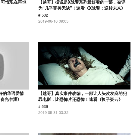
，可惜现在再也
【越哥】据说是X战警系列最好看的一部，被评
》
为“几乎完美无缺”！速看《X战警：逆转未来》
# 532
2019-06-10 09:05
最好的华语爱情
【越哥】真实事件改编，一部让人头皮发麻的犯
《春光乍泄》
罪电影，比恐怖片还恐怖！速看《换子疑云》
# 536
2019-05-31 03:32