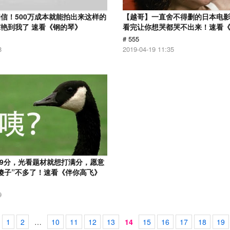
信！500万成本就能拍出来这样的
【越哥】一直舍不得删的日本电
艳到我了 速看《钢的琴》
看完让你想哭都哭不出来！速看
# 555
8
2019-04-19 11:35
.9分，光看题材就想打满分，愿意
傻子”不多了！速看《伴你高飞》
9
1
2
…
10
11
12
13
14
15
16
17
18
19