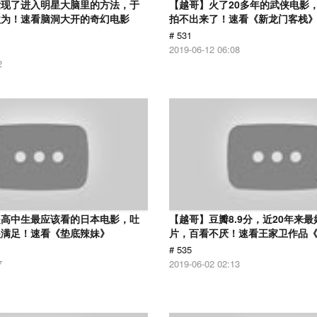
发现了进入明星大脑里的方法，于
【越哥】火了20多年的武侠电影
欲为！速看脑洞大开的奇幻电影
拍不出来了！速看《新龙门客栈
# 531
2019-06-12 06:08
2
是高中生最应该看的日本电影，吐
【越哥】豆瓣8.9分，近20年来
很满足！速看《垫底辣妹》
片，百看不厌！速看王家卫作品
# 535
7
2019-06-02 02:13