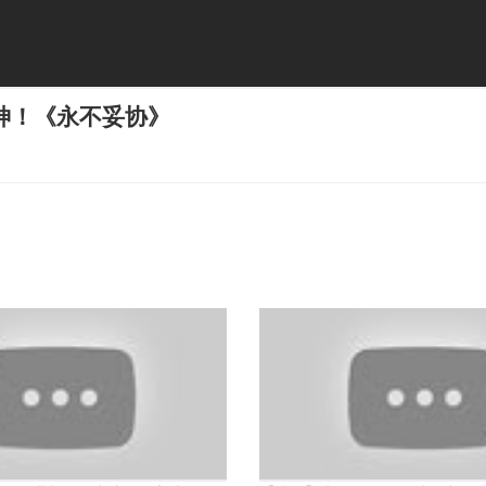
神！《永不妥协》