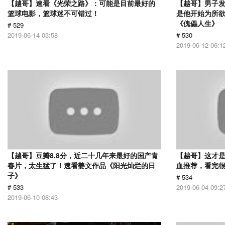
【越哥】速看《光荣之路》：可能是目前最好的
【越哥】男子
篮球电影，篮球迷不可错过！
是他开始为所
《傀儡人生》
# 529
2019-06-14 03:58
# 530
2019-06-12 06:1
【越哥】豆瓣8.8分，近二十几年来最好的国产青
【越哥】这才
春片，太生猛了！速看姜文作品《阳光灿烂的日
血推荐，看完
子》
# 534
# 533
2019-06-04 09:2
2019-06-10 08:43