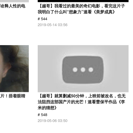
部诠释人性的电
【越哥】我看过的最美的奇幻电影，看完这片子
》
我明白了什么叫“想象力”速看《美梦成真》
# 544
2019-05-14 03:56
悚片！捂着眼睛
【越哥】就算删减50分钟，上映前被改名，也无
法阻挡这部国产片的光芒！速看曹保平作品《李
米的猜想》
# 548
2019-05-06 03:50