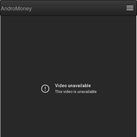
AndroMoney
Tog
nav