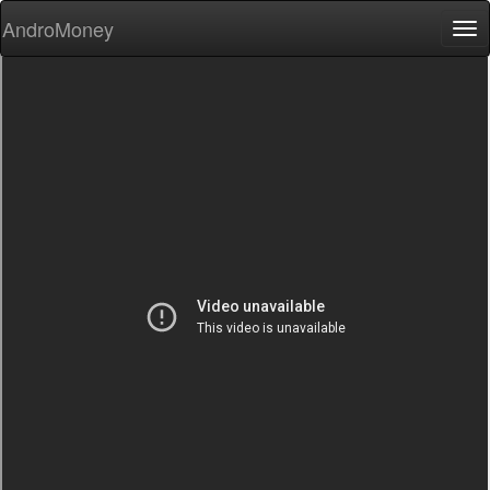
AndroMoney
Tog
nav