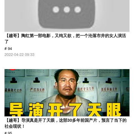
【越哥】陶红第一部电影，又纯又欲，把一个沦落市井的女人演活
了
# 94
2022-04-22 09:33
【越哥】导演真是开了天眼，这部30多年前国产片，预言了当下的
社会现状！
# 95