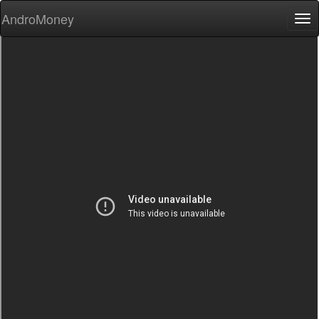
AndroMoney
Tog
nav