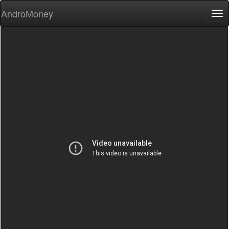
AndroMoney
Tog
nav