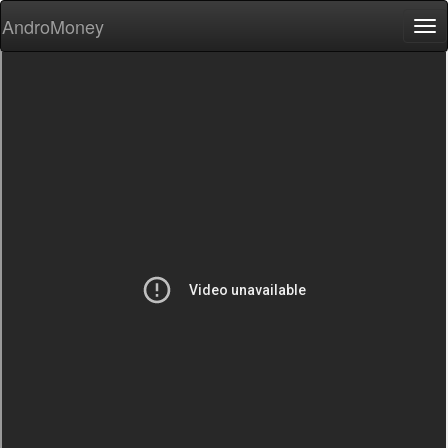
AndroMoney
Tog
nav