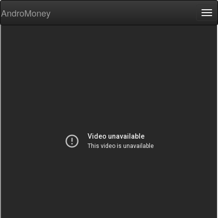
AndroMoney
Tog
nav