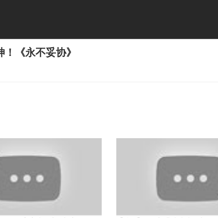
神！《永不妥协》