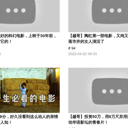
好的科幻电影，上映于30年前，
【越哥】陶红第一部电影，又纯
越它的！
落市井的女人演活了
# 94
6
2022-04-22 09:33
.9分，好久没看到这么动人的亲情
【越哥】投资50万，用8万尺弃
有人知！
动华语影坛的青春片！