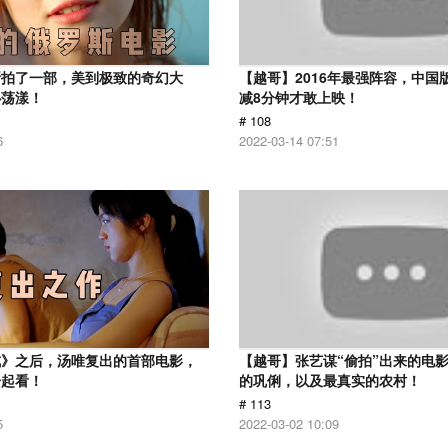
斯拍了一部，美到极致的奇幻大
【越哥】2016年最强阵容，中国
心荡漾！
减8分钟才敢上映！
# 108
6
2022-03-14 07:51
戒》之后，汤唯复出的首部电影，
【越哥】张艺谋“偷拍”出来的电
一起看！
的巩俐，以及最真实的农村！
# 113
5
2022-03-02 10:09