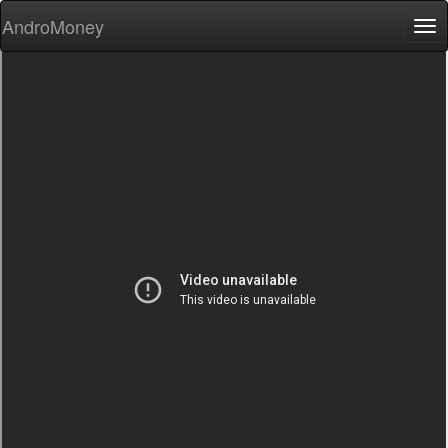
AndroMoney
Tog
nav