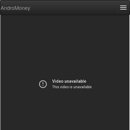
AndroMoney
Tog
nav