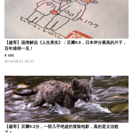
【越哥】温情解说《人生果实》：豆瓣9.6，日本评分最高的片子，
百年难得一见！
# 486
2019-09-21 05:07
【越哥】豆瓣9.2分，一部几乎绝迹的冒险电影，真的是太治愈
了！