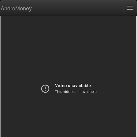
AndroMoney
Tog
nav