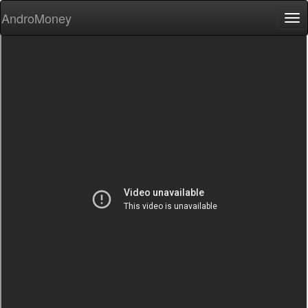
AndroMoney
Tog
nav