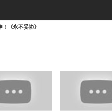
神！《永不妥协》