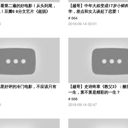
议看第二遍的好电影！从头到尾，
【越哥】中年大叔变成17岁小鲜
！豆瓣8 8分文艺片《超脱》
学，差点和女儿谈起了恋爱！
# 664
5
2018-09-14 03:01
五星好评的冷门电影，不应该只有
【越哥】史诗终章《教父3》：酸
！
一生，算不算是精彩的一生？
# 668
6
2018-09-14 02:47