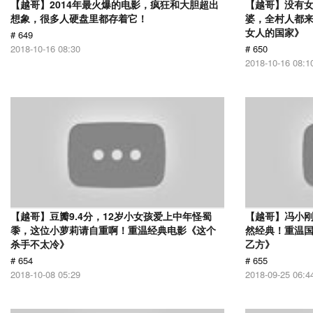
【越哥】2014年最火爆的电影，疯狂和大胆超出
【越哥】没有
想象，很多人硬盘里都存着它！
婆，全村人都
女人的国家》
# 649
2018-10-16 08:30
# 650
2018-10-16 08:1
【越哥】豆瓣9.4分，12岁小女孩爱上中年怪蜀
【越哥】冯小刚
黍，这位小萝莉请自重啊！重温经典电影《这个
然经典！重温国
杀手不太冷》
乙方》
# 654
# 655
2018-10-08 05:29
2018-09-25 06:4