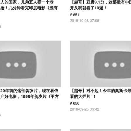
女人的国家，兄弟五人娶一个老
【越哥】豆瓣9.1分，这部最有中
来抢！几分钟看完印度电影《没有
开头我就看了10遍！
# 651
2018-10-08 07:08
0
20年前的这部贺岁片，现在看依
【越哥】对不起！今年的奥斯卡最
产好电影，1998年贺岁片《甲方
看的大烂片”！
# 656
2018-09-25 06:42
4