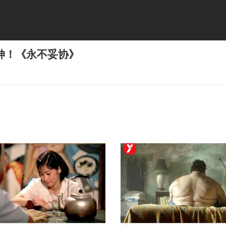
神！《永不妥协》