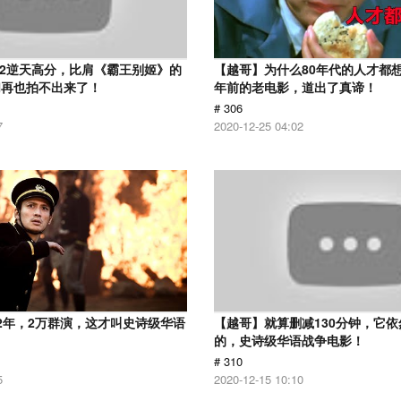
.2逆天高分，比肩《霸王别姬》的
【越哥】为什么80年代的人才都想
们再也拍不出来了！
年前的老电影，道出了真谛！
# 306
7
2020-12-25 04:02
2年，2万群演，这才叫史诗级华语
【越哥】就算删减130分钟，它
的，史诗级华语战争电影！
# 310
5
2020-12-15 10:10