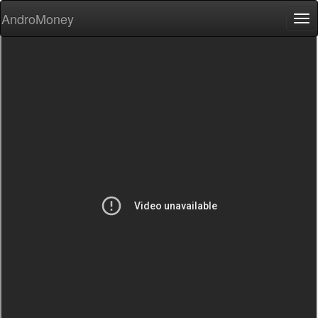
AndroMoney
Tog
nav