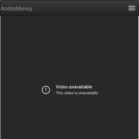
AndroMoney
Tog
nav