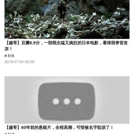
【越哥】豆瓣8.9分，一部既生猛又疯狂的日本电影，看得我脊背发
凉！
# 516
2019-07-24 03:06
【越哥】60年前的悬疑片，全程高潮，可惜被名字耽误了！