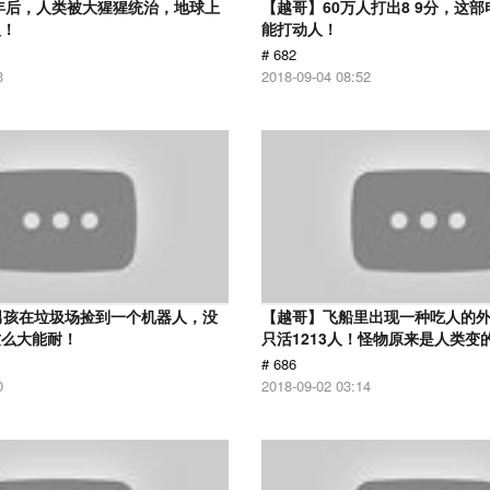
0年后，人类被大猩猩统治，地球上
【越哥】60万人打出8 9分，这
人！
能打动人！
# 682
3
2018-09-04 08:52
男孩在垃圾场捡到一个机器人，没
【越哥】飞船里出现一种吃人的外
这么大能耐！
只活1213人！怪物原来是人类变
# 686
0
2018-09-02 03:14