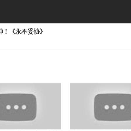
神！《永不妥协》