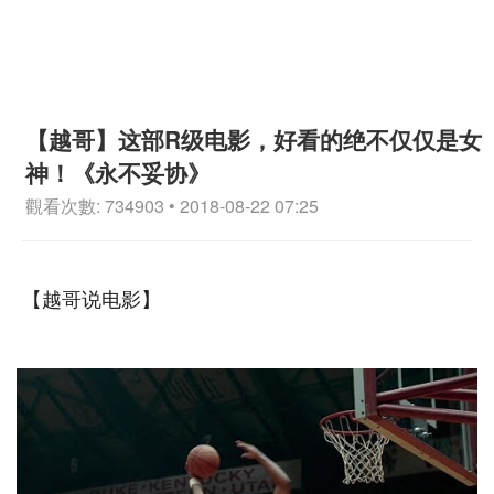
【越哥】这部R级电影，好看的绝不仅仅是女
神！《永不妥协》
觀看次數: 734903 • 2018-08-22 07:25
【越哥说电影】