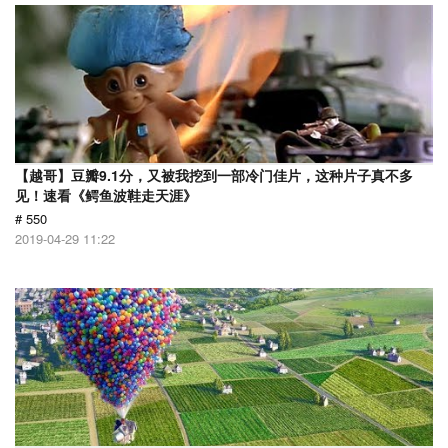
【越哥】豆瓣9.1分，又被我挖到一部冷门佳片，这种片子真不多
见！速看《鳄鱼波鞋走天涯》
# 550
2019-04-29 11:22