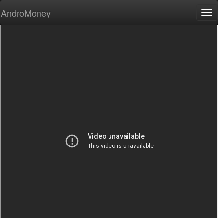
AndroMoney
Tog
nav