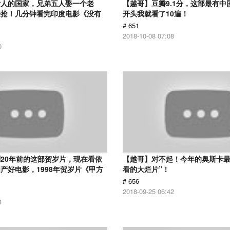
女人的国家，兄弟五人娶一个老
【越哥】豆瓣9.1分，这部最有中
来抢！几分钟看完印度电影《没有
开头我就看了10遍！
# 651
2018-10-08 07:08
0
20年前的这部贺岁片，现在看依
【越哥】对不起！今年的奥斯卡最
产好电影，1998年贺岁片《甲方
看的大烂片”！
# 656
2018-09-25 06:42
4