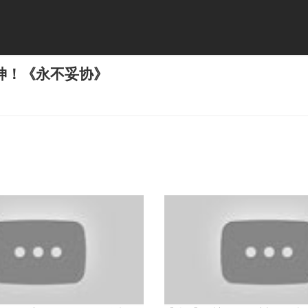
神！《永不妥协》