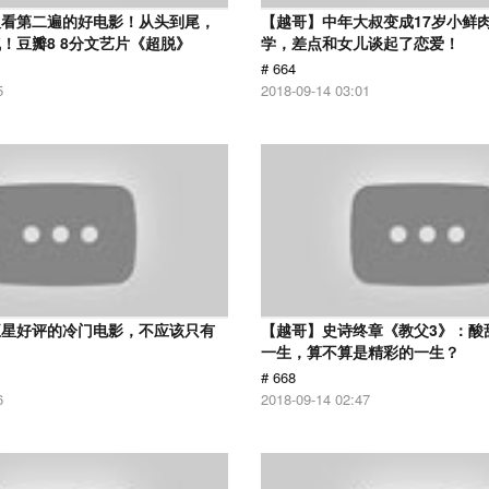
议看第二遍的好电影！从头到尾，
【越哥】中年大叔变成17岁小鲜
！豆瓣8 8分文艺片《超脱》
学，差点和女儿谈起了恋爱！
# 664
5
2018-09-14 03:01
五星好评的冷门电影，不应该只有
【越哥】史诗终章《教父3》：酸
！
一生，算不算是精彩的一生？
# 668
6
2018-09-14 02:47