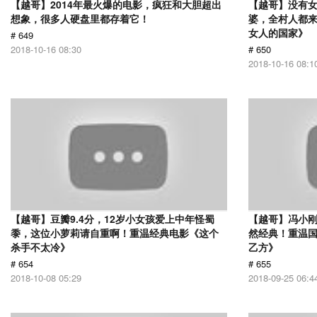
【越哥】2014年最火爆的电影，疯狂和大胆超出
【越哥】没有
想象，很多人硬盘里都存着它！
婆，全村人都
女人的国家》
# 649
2018-10-16 08:30
# 650
2018-10-16 08:1
【越哥】豆瓣9.4分，12岁小女孩爱上中年怪蜀
【越哥】冯小刚
黍，这位小萝莉请自重啊！重温经典电影《这个
然经典！重温国
杀手不太冷》
乙方》
# 654
# 655
2018-10-08 05:29
2018-09-25 06:4